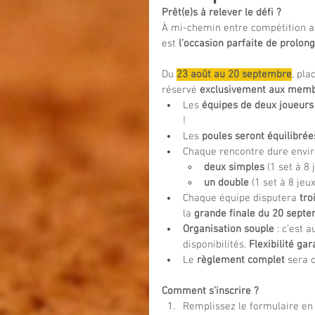
Prêt(e)s à relever le défi ?
À mi-chemin entre compétition am
est 
l’occasion parfaite de prolong
Du 
23 août au 20 septembre
, pla
réservé 
exclusivement aux membr
Les 
équipes de deux joueurs
!
Les 
poules seront équilibrée
Chaque rencontre dure envir
deux simples
 (1 set à 8 
un double
 (1 set à 8 jeux
Chaque équipe disputera 
tro
la 
grande finale du 20 sept
Organisation souple
 : c’est 
disponibilités. 
Flexibilité gar
Le 
règlement complet
 sera 
Comment s’inscrire ?
Remplissez le formulaire en l