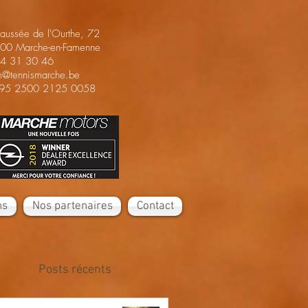
aussée de l'Ourthe, 72
00 Marche-en-Famenne
4 31 30 46
m@tennismarche.be
95 2500 2125 0058
ns
Nos partenaires
Contact
Posts récents