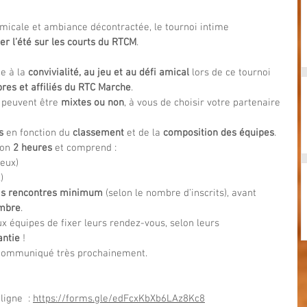
icale et ambiance décontractée, le tournoi intime 
er l’été sur les courts du RTCM
.
ce à la 
convivialité, au jeu et au défi amical
 lors de ce tournoi 
es et affiliés du RTC Marche
.
 peuvent être 
mixtes ou non
, à vous de choisir votre partenaire 
s
 en fonction du 
classement
 et de la 
composition des équipes
.
on 
2 heures
 et comprend :
jeux)
)
is rencontres minimum
 (selon le nombre d’inscrits), avant 
embre
.
aux équipes de fixer leurs rendez-vous, selon leurs 
antie
 !
communiqué très prochainement.
igne  : 
https://forms.gle/edFcxKbXb6LAz8Kc8