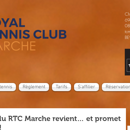
Ch
69
08
tc
BE
tennis
Règlement
Tarifs
S'affilier
Réservatio
du RTC Marche revient… et promet
!