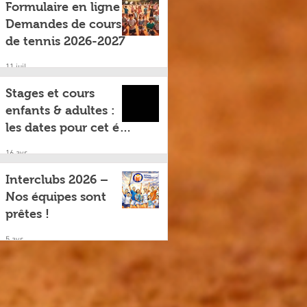
Formulaire en ligne –
Demandes de cours
de tennis 2026-2027
11 juil.
Stages et cours
enfants & adultes :
les dates pour cet été
!
16 avr.
Interclubs 2026 –
Nos équipes sont
prêtes !
5 avr.