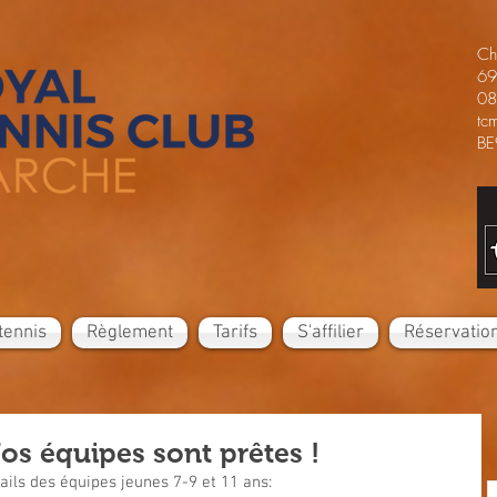
Ch
69
08
tc
BE
tennis
Règlement
Tarifs
S'affilier
Réservatio
os équipes sont prêtes !
ails des équipes jeunes 7-9 et 11 ans: 