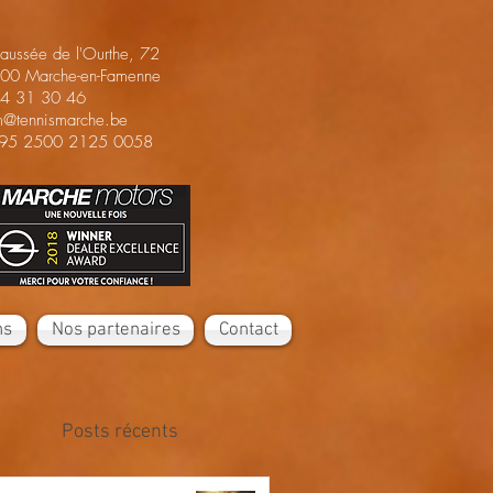
aussée de l'Ourthe, 72
00 Marche-en-Famenne
4 31 30 46
m@tennismarche.be
95 2500 2125 0058
ns
Nos partenaires
Contact
Posts récents